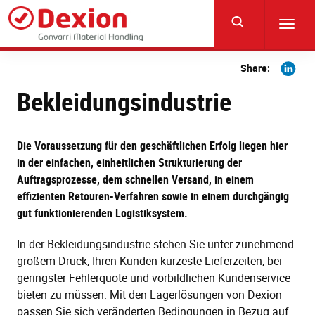
Skip
to
Toggl
main
navig
content
Share
Share:
on
Bekleidungsindustrie
Linkedi
Die Voraussetzung für den geschäftlichen Erfolg liegen hier
in der einfachen, einheitlichen Strukturierung der
Auftragsprozesse, dem schnellen Versand, in einem
effizienten Retouren-Verfahren sowie in einem durchgängig
gut funktionierenden Logistiksystem.
In der Bekleidungsindustrie stehen Sie unter zunehmend
großem Druck, Ihren Kunden kürzeste Lieferzeiten, bei
geringster Fehlerquote und vorbildlichen Kundenservice
bieten zu müssen. Mit den Lagerlösungen von Dexion
passen Sie sich veränderten Bedingungen in Bezug auf