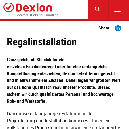
Skip
to
Toggl
main
navig
content
Share
Share:
on
Regalinstallation
Linkedi
Ganz gleich, ob Sie sich für ein
einzelnes Fachbodenregal oder für eine umfangreiche
Komplettlösung entscheiden, Dexion liefert termingerecht
und in einwandfreiem Zustand. Dabei legen wir größten Wert
auf das hohe Qualitätsniveau unserer Produkte. Dieses
sichern wir durch qualifiziertes Personal und hochwertige
Roh- und Werkstoffe.
Dank unserer langjährigen Erfahrung in der
Projektleitung und Installation können wir Ihnen ein
vollständiges Produktportfolio sowie eine umfangreiche