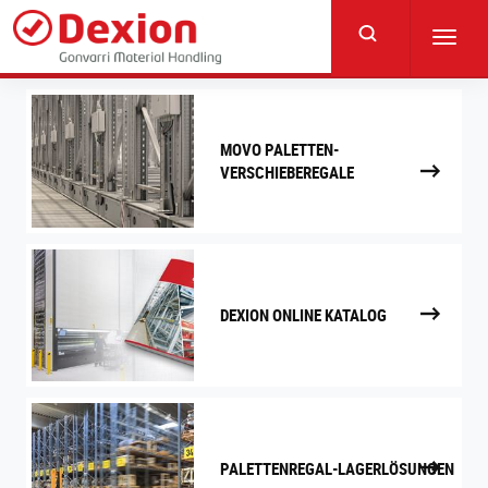
Skip
to
Toggl
main
navig
content
MOVO PALETTEN-
VERSCHIEBEREGALE
DEXION ONLINE KATALOG
PALETTENREGAL-LAGERLÖSUNGEN