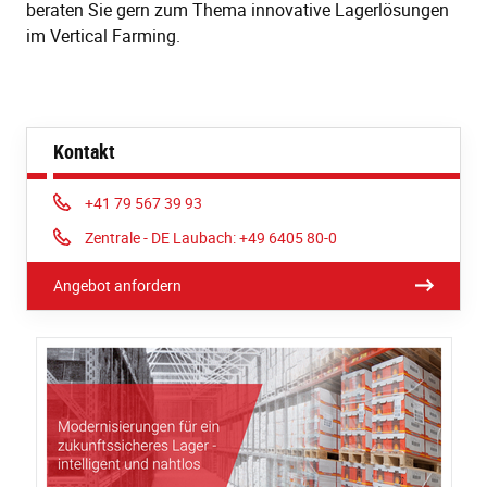
beraten Sie gern zum Thema innovative Lagerlösungen
im Vertical Farming.
Kontakt
Phone:
+41 79 567 39 93
Phone:
Zentrale - DE Laubach: +49 6405 80-0
Angebot anfordern