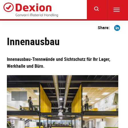
Skip
to
Toggl
main
navig
content
Share
Share:
on
Innenausbau
Linkedi
Innenausbau-Trennwände und Sichtschutz für Ihr Lager,
Werkhalle und Büro.