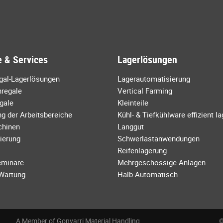
 & Services
Lagerlösungen
egal-Lagerlösungen
Lagerautomatisierung
regale
Vertical Farming
gale
Kleinteile
g der Arbeitsbereiche
Kühl- & Tiefkühlware effizient l
chinen
Langgut
ierung
Schwerlastanwendungen
Reifenlagerung
eminare
Mehrgeschossige Anlagen
 Wartung
Halb-Automatisch
A Member of Gonvarri Material Handling
©