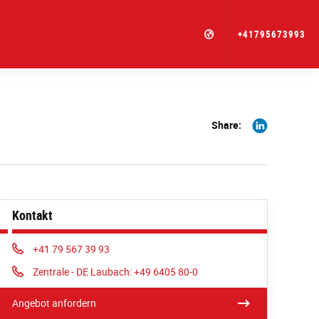
+41795673993
Share
Share:
on
Linkedin
Kontakt
Phone:
+41 79 567 39 93
Phone:
Zentrale - DE Laubach: +49 6405 80-0
Angebot anfordern