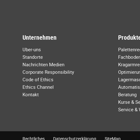
Unternehmen
Produkte
Uber-uns
Palettenr
Standorte
Fachboden
Nachrichten Medien
Kragarmre
Corporate Responsibility
Optimierun
Code of Ethics
Lagermas
Ethics Channel
Automatis
Kontakt
Beratung
Kurse & S
Service &
Rechtliches
Datenschutzerklärung
SiteMap