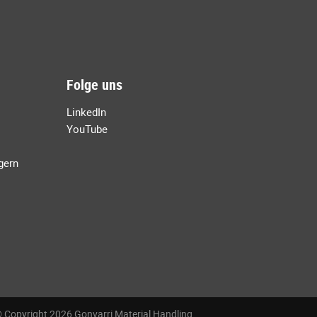
Folge uns
LinkedIn
YouTube
agern
 Copyright 2026 Gonvarri Material Handling