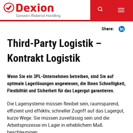
Skip
to
Toggl
main
navig
content
Share
Share:
on
Third-Party Logistik –
Linkedi
Kontrakt Logistik
Wenn Sie ein 3PL-Unternehmen betreiben, sind Sie auf
optimale Lagerlösungen angewiesen, die Ihnen Schnelligkeit,
Flexibilität und Sicherheit für das Lagergut garantieren.
Die Lagersysteme müssen flexibel sein, raumsparend,
effizient und effektiv, schneller Zugriff auf das Lagergut,
kurze Wege. Sie müssen zuverlässig sein und die
Arbeitsprozesse im Lager in erheblichem Maß
beschleunigen.