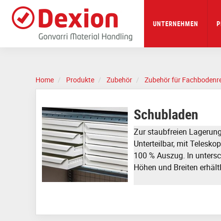
Skip
to
main
UNTERNEHMEN
P
content
Home
Produkte
Zubehör
Zubehör für Fachbodenr
Schubladen
Zur staubfreien Lagerung 
Unterteilbar, mit Telesko
100 % Auszug. In untersc
Höhen und Breiten erhältl