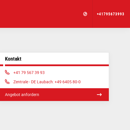
+41795673993
Kontakt
Phone:
+41 79 567 39 93
Phone:
Zentrale - DE Laubach: +49 6405 80-0
Angebot anfordern