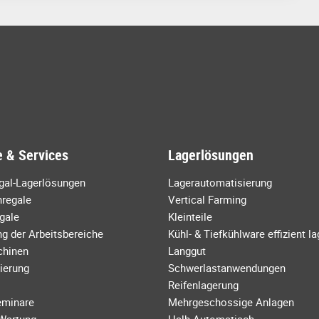
 & Services
Lagerlösungen
egal-Lagerlösungen
Lagerautomatisierung
regale
Vertical Farming
gale
Kleinteile
g der Arbeitsbereiche
Kühl- & Tiefkühlware effizient l
chinen
Langgut
ierung
Schwerlastanwendungen
Reifenlagerung
eminare
Mehrgeschossige Anlagen