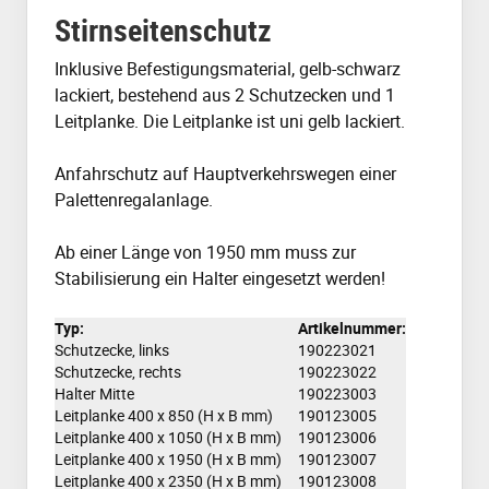
Stirnseitenschutz
Inklusive Befestigungsmaterial, gelb-schwarz
lackiert, bestehend aus 2 Schutzecken und 1
Leitplanke. Die Leitplanke ist uni gelb lackiert.
Anfahrschutz auf Hauptverkehrswegen einer
Palettenregalanlage.
Ab einer Länge von 1950 mm muss zur
Stabilisierung ein Halter eingesetzt werden!
Typ:
Artikelnummer:
Schutzecke, links
190223021
Schutzecke, rechts
190223022
Halter Mitte
190223003
Leitplanke 400 x 850 (H x B mm)
190123005
Leitplanke 400 x 1050 (H x B mm)
190123006
Leitplanke 400 x 1950 (H x B mm)
190123007
Leitplanke 400 x 2350 (H x B mm)
190123008