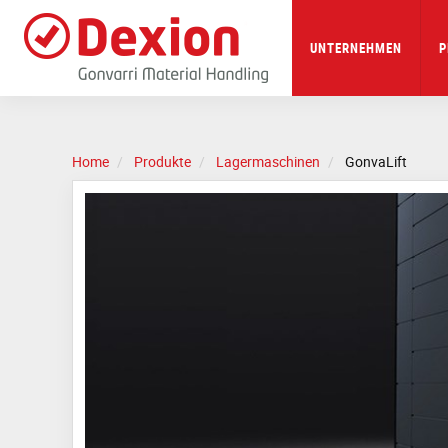
Skip
to
main
UNTERNEHMEN
P
content
Home
Produkte
Lagermaschinen
GonvaLift