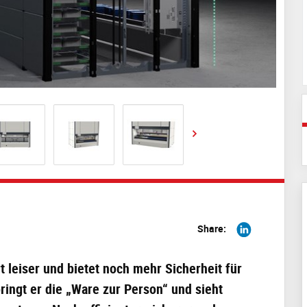
Share
Share:
on
Linkedin
rt leiser und bietet noch mehr Sicherheit für
ingt er die „Ware zur Person“ und sieht