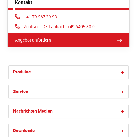
Kontakt
Phone:
+41 79 567 39 93
Phone:
Zentrale - DE Laubach: +49 6405 80-0
Angebot anfordern
Produkte
+
Service
+
Nachrichten Medien
+
Downloads
+