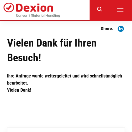
Skip
to
Toggl
main
navig
content
Share
Share:
on
Vielen Dank für Ihren
Linkedi
Besuch!
Ihre Anfrage wurde weitergeleitet und wird schnellstmöglich
bearbeitet.
Vielen Dank!