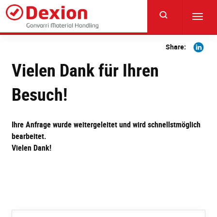
Skip
to
Toggl
main
navig
content
Share
Share:
on
Vielen Dank für Ihren
Linkedi
Besuch!
Ihre Anfrage wurde weitergeleitet und wird schnellstmöglich
bearbeitet.
Vielen Dank!