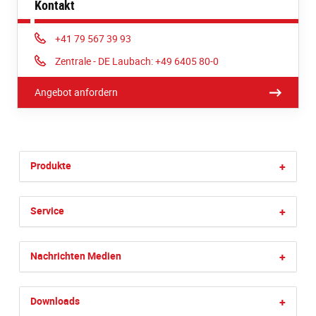
Kontakt
Phone:
+41 79 567 39 93
Phone:
Zentrale - DE Laubach: +49 6405 80-0
Angebot anfordern
Produkte
+
Service
+
Nachrichten Medien
+
Downloads
+