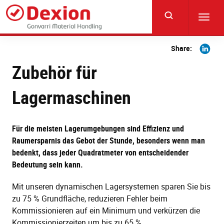
Skip
to
Toggl
main
navig
content
Share
Share:
on
Zubehör für
Linkedi
Lagermaschinen
Für die meisten Lagerumgebungen sind Effizienz und
Raumersparnis das Gebot der Stunde, besonders wenn man
bedenkt, dass jeder Quadratmeter von entscheidender
Bedeutung sein kann.
Mit unseren dynamischen Lagersystemen sparen Sie bis
zu 75 % Grundfläche, reduzieren Fehler beim
Kommissionieren auf ein Minimum und verkürzen die
Kommissionierzeiten um bis zu 65 %.