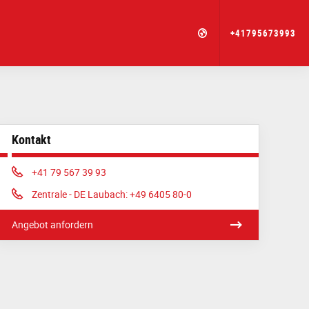
+41795673993
Kontakt
Phone:
+41 79 567 39 93
Phone:
Zentrale - DE Laubach: +49 6405 80-0
Angebot anfordern