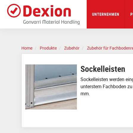
Skip
to
main
UNTERNEHMEN
P
content
Home
Produkte
Zubehör
Zubehör für Fachbodenr
Sockelleisten
Sockelleisten werden ei
unterstem Fachboden zu s
mm.