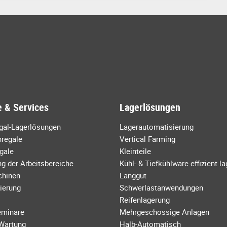
 & Services
Lagerlösungen
egal-Lagerlösungen
Lagerautomatisierung
regale
Vertical Farming
gale
Kleinteile
g der Arbeitsbereiche
Kühl- & Tiefkühlware effizient l
chinen
Langgut
ierung
Schwerlastanwendungen
Reifenlagerung
eminare
Mehrgeschossige Anlagen
 Wartung
Halb-Automatisch