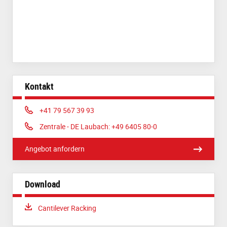
Kontakt
Phone:
+41 79 567 39 93
Phone:
Zentrale - DE Laubach: +49 6405 80-0
Angebot anfordern
Download
Download:
Cantilever Racking