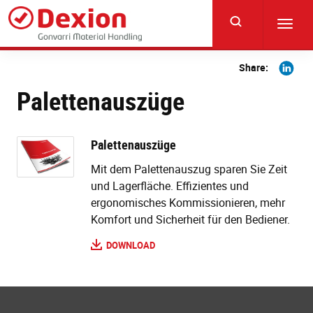
Skip
to
Toggl
main
navig
content
Share
Share:
on
Palettenauszüge
Linkedi
Palettenauszüge
Mit dem Palettenauszug sparen Sie Zeit
und Lagerfläche. Effizientes und
ergonomisches Kommissionieren, mehr
Komfort und Sicherheit für den Bediener.
DOWNLOAD