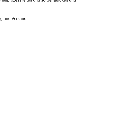
nierprozess leiten und so Genauigkeit und
ng und Versand.