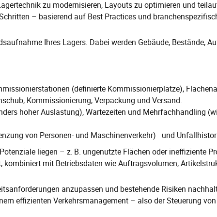
Lagertechnik zu modernisieren, Layouts zu optimieren und teila
n Schritten – basierend auf Best Practices und branchenspezifisch
dsaufnahme Ihres Lagers. Dabei werden Gebäude, Bestände, Auf
missionierstationen (definierte Kommissionierplätze), Fläche
hschub, Kommissionierung, Verpackung und Versand.
ers hoher Auslastung), Wartezeiten und Mehrfachhandling (w
enzung von Personen- und Maschinenverkehr) und Unfallhistori
nziale liegen – z. B. ungenutzte Flächen oder ineffiziente Proz
, kombiniert mit Betriebsdaten wie Auftragsvolumen, Artikels
erheitsanforderungen anzupassen und bestehende Risiken nachhalti
inem effizienten Verkehrsmanagement – also der Steuerung vo