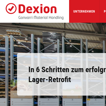
Skip
to
main
UNTERNEHMEN
P
content
In 6 Schritten zum erfolg
Lager-Retrofit