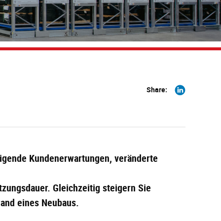
Share
Share:
on
Linkedin
eigende Kundenerwartungen, veränderte
tzungsdauer. Gleichzeitig steigern Sie
fwand eines Neubaus.