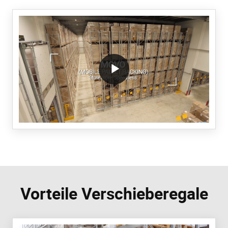
/block/textandmediablock/playvideo.Local
Vorteile Verschieberegale