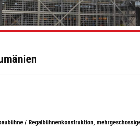
Rumänien
lbaubühne / Regalbühnenkonstruktion, mehrgeschossig