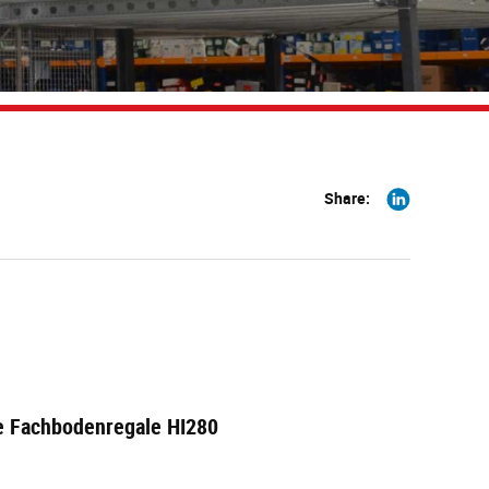
Share
Share:
on
Linkedin
e Fachbodenregale HI280