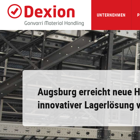
Skip
to
main
UNTERNEHMEN
P
content
Augsburg erreicht neue 
innovativer Lagerlösung 