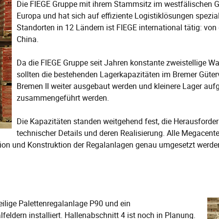
Die FIEGE Gruppe mit ihrem Stammsitz im westfälischen Gr
Europa und hat sich auf effiziente Logistiklösungen spezial
Standorten in 12 Ländern ist FIEGE international tätig: vo
China.
Da die FIEGE Gruppe seit Jahren konstante zweistellige 
sollten die bestehenden Lagerkapazitäten im Bremer Güt
Bremen II weiter ausgebaut werden und kleinere Lager auf
zusammengeführt werden.
Die Kapazitäten standen weitgehend fest, die Herausforde
technischer Details und deren Realisierung. Alle Megacente
tion und Konstruktion der Regalanlagen genau umgesetzt werden
eilige Palettenregalanlage P90 und ein
dern installiert. Hallenabschnitt 4 ist noch in Planung.