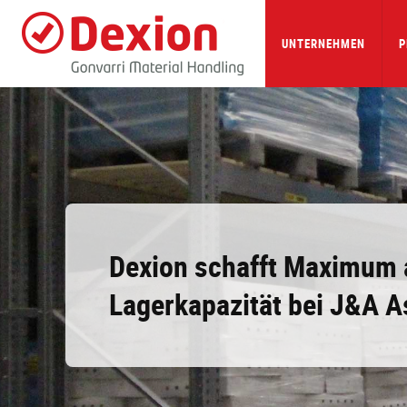
Skip
to
main
UNTERNEHMEN
P
content
Dexion schafft Maximum 
Lagerkapazität bei J&A 